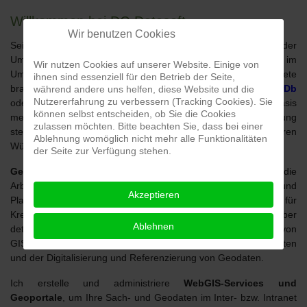
Willkommen bei DC-Datasoft
Wir benutzen Cookies
Seit 1995 bin ich als Diplom-Biologe für Sie in der
Umweltinformatik tätig. Die Entwicklung von Datenbanken im
Wir nutzen Cookies auf unserer Website. Einige von
Umweltbereich stellt einen meiner Schwerpunkte dar. Ich biete
ihnen sind essenziell für den Betrieb der Seite,
branchenspezifische Lösungen, wie z.B.
BioToP
,
DC-WasserDb
während andere uns helfen, diese Website und die
Nutzererfahrung zu verbessern (Tracking Cookies). Sie
oder
DC-StrassenDb
für kommunale Verwaltungen. Auf Basis
können selbst entscheiden, ob Sie die Cookies
meiner langjährigen Erfahrungen und der Vielzahl zur Verfügung
zulassen möchten. Bitte beachten Sie, dass bei einer
stehender Module erstelle ich für Sie Anwendungen nach Ihren
Ablehnung womöglich nicht mehr alle Funktionalitäten
Wünschen und Vorgaben.
der Seite zur Verfügung stehen.
Geografische Informationssysteme
stellen seit Jahren die
Arbeitsgrundlage von Kommunalverwaltungen und
Akzeptieren
Planungsbüros dar. Aufgrund meiner Tätigkeit für
Kreisverwaltungen im Raum Niedersachsen verfüge ich über
Ablehnen
detaillierte Sachkenntnisse in der Anpassung und Entwicklung von
GIS-Software, der Administration von WebGIS-Kartendiensten
und der Digitalisierung und Referenzierung von Geodaten.
Ich erstelle und administriere
WebGIS-Services und
Geoportale
, um Ihre Sach- und Geodaten im Inter- bzw. Intranet