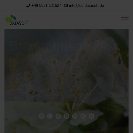
+49 5531 121527
info@dc-datasoft.de
Branchenspezifisc
he Lösungen
Datenbanken für die Kommunalverwaltung:
BioToP
DC-WasserDb
DC-KomCat
DC-StraßenDb
Weitere Informationen